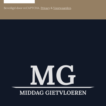
Beveiligd door reCAPTCHA.
Privacy
&
Voorwaarden
.
Aanvullende diensten (optioneel)
Dichtsmeren
Egaliseren