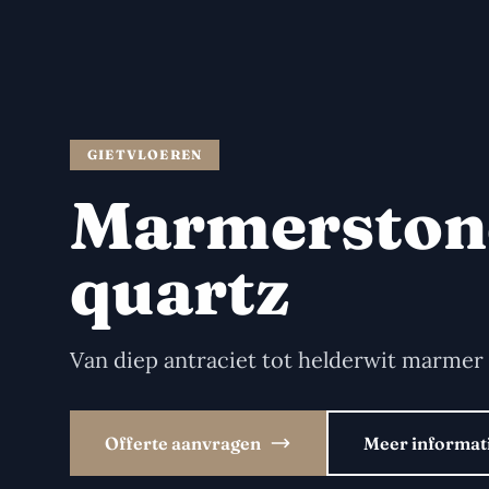
GIETVLOEREN
Marmerston
quartz
Van diep antraciet tot helderwit marmer
Offerte aanvragen
Meer informat