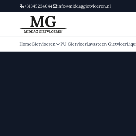
+31345234044
info@middaggietvloeren.nl
Home
Gietvloeren
PU Gietvloer
Lavasteen Gietvloer
Liqu