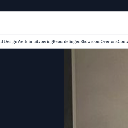
id Design
Werk in uitvoering
Beoordelingen
Showroom
Over ons
Cont